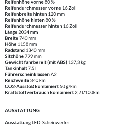
Reifenhöhe vorne
80 %
Reifendurchmesser vorne
16 Zoll
Reifenbreite hinten
120 mm
Reifenhöhe hinten
80 %
Reifendurchmesser hinten
16 Zoll
Länge
2034 mm
Breite
740 mm
Höhe
1158 mm
Radstand
1340 mm
Sitzhöhe
799 mm
Gewicht fahrbereit (mit ABS)
137,3 kg
Tankinhalt
7,5 l
Führerscheinklassen
A2
Reichweite
340 km
CO2-Ausstoß kombiniert
50 g/km
Kraftstoffverbrauch kombiniert
2,2 l/100km
AUSSTATTUNG
Ausstattung
LED-Scheinwerfer