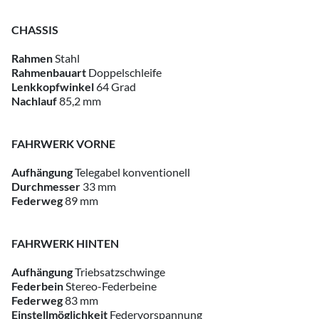
CHASSIS
Rahmen
Stahl
Rahmenbauart
Doppelschleife
Lenkkopfwinkel
64 Grad
Nachlauf
85,2 mm
FAHRWERK VORNE
Aufhängung
Telegabel konventionell
Durchmesser
33 mm
Federweg
89 mm
FAHRWERK HINTEN
Aufhängung
Triebsatzschwinge
Federbein
Stereo-Federbeine
Federweg
83 mm
Einstellmöglichkeit
Federvorspannung