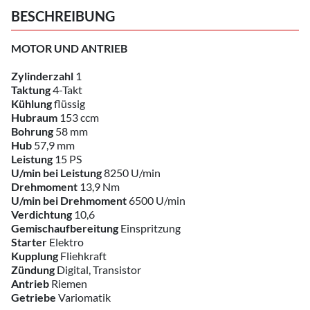
BESCHREIBUNG
MOTOR UND ANTRIEB
Zylinderzahl
1
Taktung
4-Takt
Kühlung
flüssig
Hubraum
153 ccm
Bohrung
58 mm
Hub
57,9 mm
Leistung
15 PS
U/min bei Leistung
8250 U/min
Drehmoment
13,9 Nm
U/min bei Drehmoment
6500 U/min
Verdichtung
10,6
Gemischaufbereitung
Einspritzung
Starter
Elektro
Kupplung
Fliehkraft
Zündung
Digital, Transistor
Antrieb
Riemen
Getriebe
Variomatik