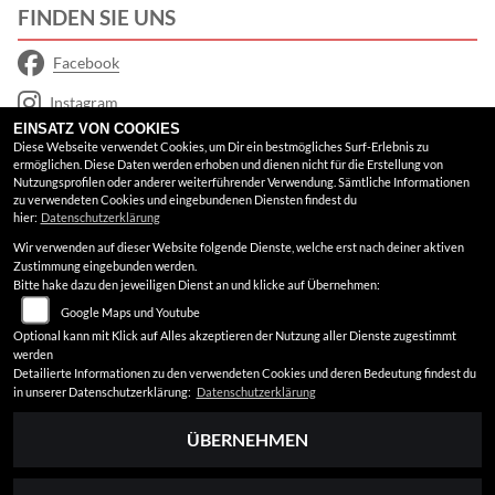
FINDEN SIE UNS
Facebook
Instagram
EINSATZ VON COOKIES
Google Maps
Diese Webseite verwendet Cookies, um Dir ein bestmögliches Surf-Erlebnis zu
ermöglichen. Diese Daten werden erhoben und dienen nicht für die Erstellung von
Nutzungsprofilen oder anderer weiterführender Verwendung. Sämtliche Informationen
RECHTLICHES
zu verwendeten Cookies und eingebundenen Diensten findest du
hier:
Datenschutzerklärung
Wir verwenden auf dieser Website folgende Dienste, welche erst nach deiner aktiven
AGB
Zustimmung eingebunden werden.
Bitte hake dazu den jeweiligen Dienst an und klicke auf Übernehmen:
Impressum
Google Maps und Youtube
Datenschutz
Optional kann mit Klick auf Alles akzeptieren der Nutzung aller Dienste zugestimmt
werden
Disclaimer
Detailierte Informationen zu den verwendeten Cookies und deren Bedeutung findest du
in unserer Datenschutzerklärung:
Datenschutzerklärung
Barrierefreiheit
ÜBERNEHMEN