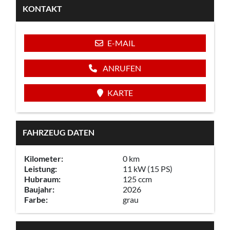
KONTAKT
E-MAIL
ANRUFEN
KARTE
FAHRZEUG DATEN
Kilometer:
0 km
Leistung:
11 kW (15 PS)
Hubraum:
125 ccm
Baujahr:
2026
Farbe:
grau