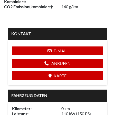
Kombiniert:
CO2 Emission(kombiniert):
140 g/km
KONTAKT
E-MAIL
ANRUFEN
KARTE
FAHRZEUG DATEN
Kilometer:
0 km
Leistung:
110 kW (150 PS)