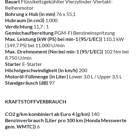
Bauart
Flüssikeitsgekühlter Vierzylinder-Viertakt-
Reihenmotor
Bohrung x Hub (in mm)
76 x 55,1
Hubraum (in cm3)
1.000
Verdichtung
11,7 : 1
Gemischaufbereitung
PGM-FI Benzineinspritzung
Max. Leistung (kW (PS) bei min-1 (95/1/EC))
110,1 kW
(149,7 PS) bei 11.000 U/min
Max. Drehmoment (Nm bei min-1 (95/1/EC))
102 Nm bei
8.750 U/min
Starter
E-Starter
Höchstgeschwindigkeit (in km/h)
200
Motoröl-Füllmenge (in Liter)
Lower 3,0 L / Upper 3,5 L
Standgeräusch (dB)
97
KRAFTSTOFFVERBRAUCH
CO2 g/km kombiniert ab Euro 4 (g/km)
140
Benzinverbrauch (Liter pro 100 km (Honda Messwerte
gem. WMTC))
6