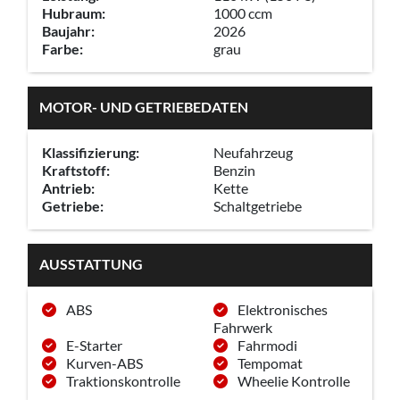
Hubraum:
1000 ccm
Baujahr:
2026
Farbe:
grau
MOTOR- UND GETRIEBEDATEN
Klassifizierung:
Neufahrzeug
Kraftstoff:
Benzin
Antrieb:
Kette
Getriebe:
Schaltgetriebe
AUSSTATTUNG
ABS
Elektronisches
Fahrwerk
E-Starter
Fahrmodi
Kurven-ABS
Tempomat
Traktionskontrolle
Wheelie Kontrolle