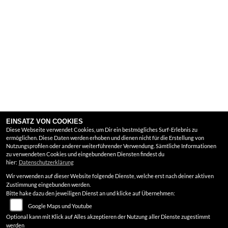
EINSATZ VON COOKIES
Diese Webseite verwendet Cookies, um Dir ein bestmögliches Surf-Erlebnis zu
ermöglichen. Diese Daten werden erhoben und dienen nicht für die Erstellung von
Nutzungsprofilen oder anderer weiterführender Verwendung. Sämtliche Informationen
zu verwendeten Cookies und eingebundenen Diensten findest du
hier:
Datenschutzerklärung
Wir verwenden auf dieser Website folgende Dienste, welche erst nach deiner aktiven
Zustimmung eingebunden werden.
Bitte hake dazu den jeweiligen Dienst an und klicke auf Übernehmen:
Google Maps und Youtube
Optional kann mit Klick auf Alles akzeptieren der Nutzung aller Dienste zugestimmt
werden