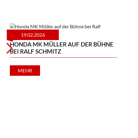
19.02.2026
HONDA MK MÜLLER AUF DER BÜHNE
UNS
BEI RALF SCHMITZ
IN 
MEHR